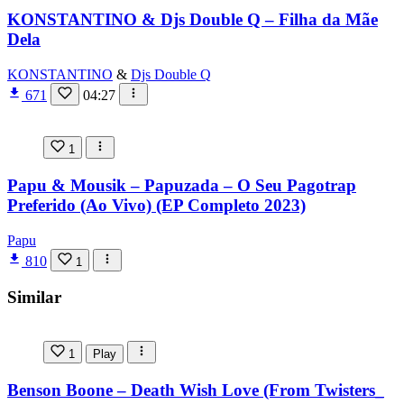
KONSTANTINO & Djs Double Q – Filha da Mãe
Dela
KONSTANTINO
&
Djs Double Q
671
04:27
1
Papu & Mousik – Papuzada – O Seu Pagotrap
Preferido (Ao Vivo) (EP Completo 2023)
Papu
810
1
Similar
1
Play
Benson Boone – Death Wish Love (From Twisters_