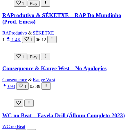
1
Play
RAProdutivo & SÉKETXE – RAP Do Mundinho
(Prod. Emess)
RAProdutivo
&
SÉKETXE
1
1.4K
06:12
1
1
Play
Consequence & Kanye West – No Apologies
Consequence
&
Kanye West
693
02:39
1
WC no Beat – Favela Drill (Álbum Completo 2023)
WC no Beat