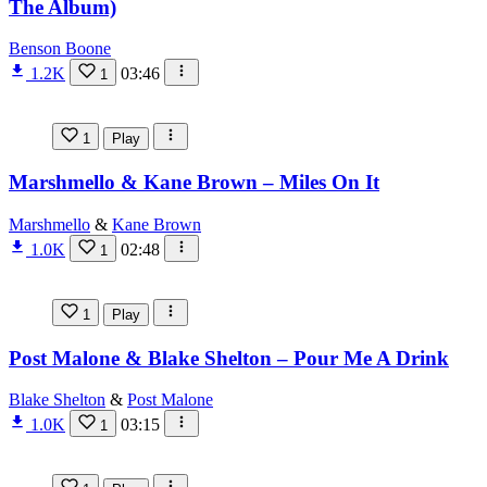
The Album)
Benson Boone
1.2K
03:46
1
1
Play
Marshmello & Kane Brown – Miles On It
Marshmello
&
Kane Brown
1.0K
02:48
1
1
Play
Post Malone & Blake Shelton – Pour Me A Drink
Blake Shelton
&
Post Malone
1.0K
03:15
1