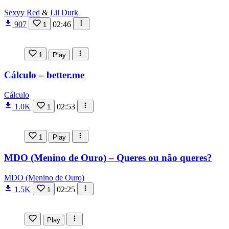
Sexyy Red
&
Lil Durk
907
02:46
1
1
Play
Cálculo – better.me
Cálculo
1.0K
02:53
1
1
Play
MDO (Menino de Ouro) – Queres ou não queres?
MDO (Menino de Ouro)
1.5K
02:25
1
Play