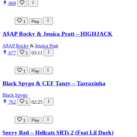
668
1
Play
A$AP Rocky & Jessica Pratt – HIGHJACK
A$AP Rocky
&
Jessica Pratt
677
03:11
1
1
Play
Black Spygo & CEF Tanzy – Tarraxinha
Black Spygo
762
02:25
1
1
Play
Sexyy Red – Hellcats SRTs 2 (Feat Lil Durk)