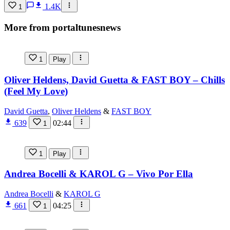
1.4K
1
More from portaltunesnews
1
Play
Oliver Heldens, David Guetta & FAST BOY – Chills
(Feel My Love)
David Guetta
,
Oliver Heldens
&
FAST BOY
639
02:44
1
1
Play
Andrea Bocelli & KAROL G – Vivo Por Ella
Andrea Bocelli
&
KAROL G
661
04:25
1