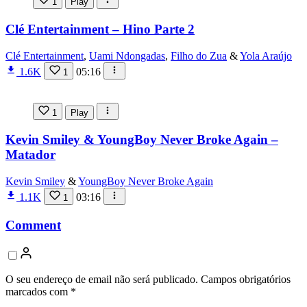
1
Play
Clé Entertainment – Hino Parte 2
Clé Entertainment
,
Uami Ndongadas
,
Filho do Zua
&
Yola Araújo
1.6K
05:16
1
1
Play
Kevin Smiley & YoungBoy Never Broke Again –
Matador
Kevin Smiley
&
YoungBoy Never Broke Again
1.1K
03:16
1
Comment
O seu endereço de email não será publicado.
Campos obrigatórios
marcados com
*