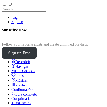
Login
Sign up
Subscribe Now
Follow your favorite artists and create unlimited playlists.
Sign up Free
Descobrir
Navegar
Minha Coleção
Likes
Músicas
Playlists
Configurações
Ecrã completo
Cor primária
Tema escuro