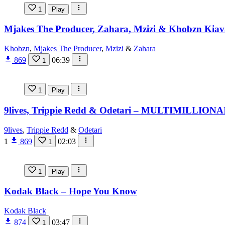
1
Play
Mjakes The Producer, Zahara, Mzizi & Khobzn Kiav
Khobzn
,
Mjakes The Producer
,
Mzizi
&
Zahara
869
06:39
1
1
Play
9lives, Trippie Redd & Odetari – MULTIMILLION
9lives
,
Trippie Redd
&
Odetari
1
869
02:03
1
1
Play
Kodak Black – Hope You Know
Kodak Black
874
03:47
1