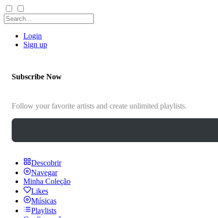
Login
Sign up
Subscribe Now
Follow your favorite artists and create unlimited playlists.
Descobrir
Navegar
Minha Coleção
Likes
Músicas
Playlists