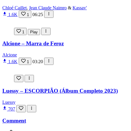
Chloé Caillet
,
Jean Claude Naimro
&
Kassav'
1.6K
06:25
1
1
Play
Alcione – Marra de Feroz
Alcione
1.6K
03:20
1
Luessy – ESCORPIÃO (Álbum Completo 2023)
Luessy
707
Comment