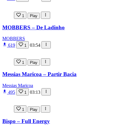
1
Play
MOBBERS – De Ladinho
MOBBERS
619
03:54
1
1
Play
Messias Maricoa – Partir Bacia
Messias Maricoa
495
03:13
1
1
Play
Bispo – Full Energy