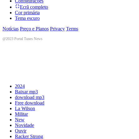
Configurações
Ecrã completo
Cor primária
Tema escuro
Notícias
Preço e Planos
Privacy
Terms
@2023 Portal Tunes News
2024
Baixar mp3
download mp3
Free download
La Wilson
Militar
New
Novidade
Ouvir
Racker Strong