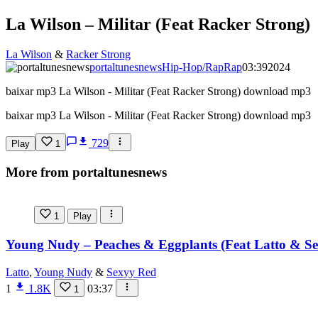
La Wilson – Militar (Feat Racker Strong)
La Wilson
&
Racker Strong
portaltunesnews
Hip-Hop/Rap
Rap
03:39
2024
baixar mp3 La Wilson - Militar (Feat Racker Strong) download mp3
baixar mp3 La Wilson - Militar (Feat Racker Strong) download mp3
729
Play
1
More from portaltunesnews
1
Play
Young Nudy – Peaches & Eggplants (Feat Latto & S
Latto
,
Young Nudy
&
Sexyy Red
1
1.8K
03:37
1