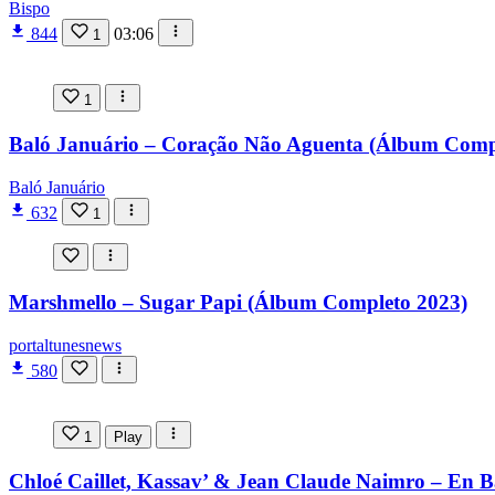
Bispo
844
03:06
1
1
Baló Januário – Coração Não Aguenta (Álbum Comp
Baló Januário
632
1
Marshmello – Sugar Papi (Álbum Completo 2023)
portaltunesnews
580
1
Play
Chloé Caillet, Kassav’ & Jean Claude Naimro – En B