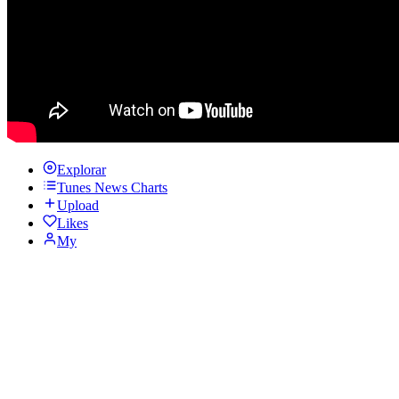
Explorar
Tunes News Charts
Upload
Likes
My