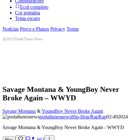
Configurações
Ecrã completo
Cor primária
Tema escuro
Notícias
Preço e Planos
Privacy
Terms
@2023 Portal Tunes News
Savage Montana & YoungBoy Never
Broke Again – WWYD
Savage Montana
&
YoungBoy Never Broke Again
portaltunesnews
Hip-Hop/Rap
Rap
02:49
2024
Savage Montana & YoungBoy Never Broke Again - WWYD
662
Play