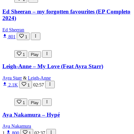
Ed Sheeran – my forgotten favourites (EP Completo
2024)
Ed Sheeran
801
1
1
Play
Leigh-Anne – My Love (Feat Ayra Starr)
Ayra Starr
&
Leigh-Anne
2.1K
02:57
1
1
Play
Aya Nakamura – Hypé
Aya Nakamura
1
800
02:37
1