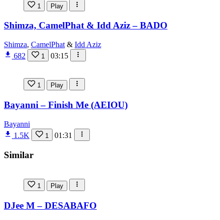
1
Play
Shimza, CamelPhat & Idd Aziz – BADO
Shimza
,
CamelPhat
&
Idd Aziz
682
03:15
1
1
Play
Bayanni – Finish Me (AEIOU)
Bayanni
1.5K
01:31
1
Similar
1
Play
DJee M – DESABAFO