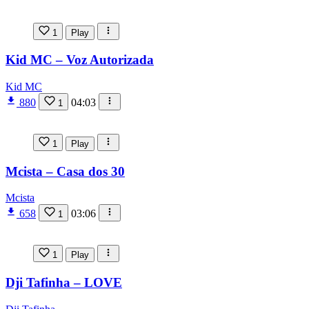
1
Play
Kid MC – Voz Autorizada
Kid MC
880
04:03
1
1
Play
Mcista – Casa dos 30
Mcista
658
03:06
1
1
Play
Dji Tafinha – LOVE