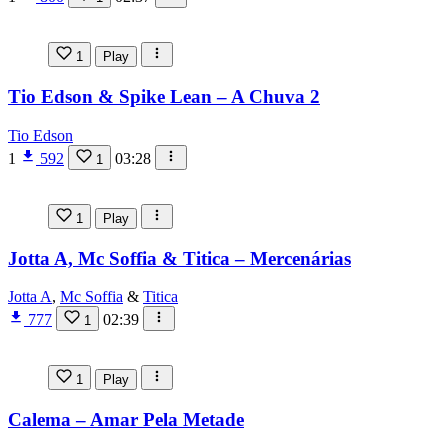
1
Play
Tio Edson & Spike Lean – A Chuva 2
Tio Edson
1
592
03:28
1
1
Play
Jotta A, Mc Soffia & Titica – Mercenárias
Jotta A
,
Mc Soffia
&
Titica
777
02:39
1
1
Play
Calema – Amar Pela Metade