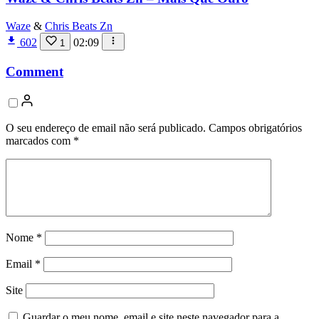
Waze
&
Chris Beats Zn
602
02:09
1
Comment
O seu endereço de email não será publicado.
Campos obrigatórios
marcados com
*
Nome
*
Email
*
Site
Guardar o meu nome, email e site neste navegador para a