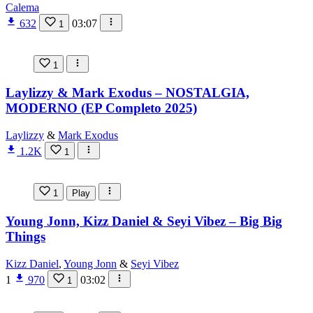
Calema
632
03:07
1
1
Laylizzy & Mark Exodus – NOSTALGIA,
MODERNO (EP Completo 2025)
Laylizzy
&
Mark Exodus
1.2K
1
1
Play
Young Jonn, Kizz Daniel & Seyi Vibez – Big Big
Things
Kizz Daniel
,
Young Jonn
&
Seyi Vibez
1
970
03:02
1