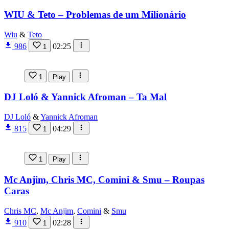
WIU & Teto – Problemas de um Milionário
Wiu
&
Teto
986
02:25
1
1
Play
DJ Loló & Yannick Afroman – Ta Mal
DJ Loló
&
Yannick Afroman
815
04:29
1
1
Play
Mc Anjim, Chris MC, Comini & Smu – Roupas
Caras
Chris MC
,
Mc Anjim
,
Comini
&
Smu
910
02:28
1