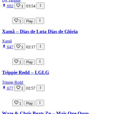
Dji Tafinha
692
03:54
1
1
Play
Xamã – Dias de Luta Dias de Glória
Xamã
647
02:17
1
1
Play
Trippie Redd – LGLG
Trippie Redd
677
02:57
1
1
Play
Waze & Chris Beats Zn – Mais Que Ouro