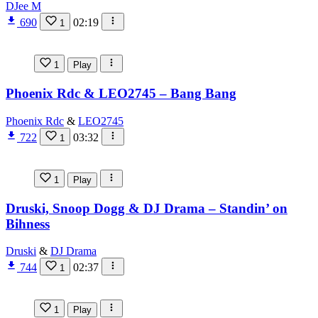
DJee M
690
02:19
1
1
Play
Phoenix Rdc & LEO2745 – Bang Bang
Phoenix Rdc
&
LEO2745
722
03:32
1
1
Play
Druski, Snoop Dogg & DJ Drama – Standin’ on
Bihness
Druski
&
DJ Drama
744
02:37
1
1
Play