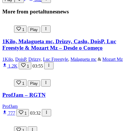
More from portaltunesnews
1
Play
1Kilo, Malagueta mc, Drizzy, Caslu, DoisP, Luc
Freestyle & Mozart Mz – Desde o Começo
1Kilo
,
DoisP
,
Drizzy
,
Luc Freestyle
,
Malagueta mc
&
Mozart Mz
1.2K
03:55
1
1
Play
ProfJam – RGTN
ProfJam
777
03:32
1
1