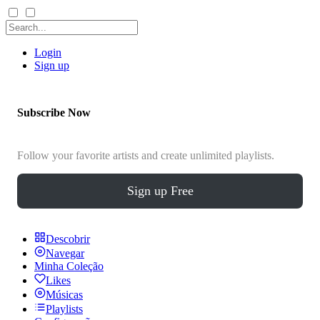
Login
Sign up
Subscribe Now
Follow your favorite artists and create unlimited playlists.
Sign up Free
Descobrir
Navegar
Minha Coleção
Likes
Músicas
Playlists