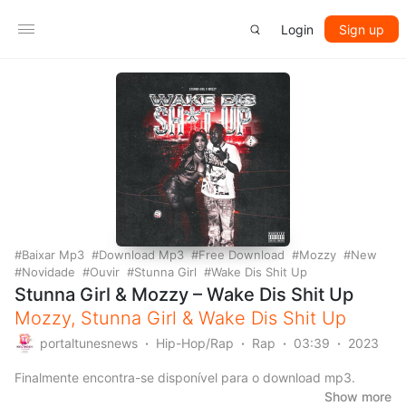
Login
Sign up
Baixar Mp3
Download Mp3
Free Download
Mozzy
New
Novidade
Ouvir
Stunna Girl
Wake Dis Shit Up
Stunna Girl & Mozzy – Wake Dis Shit Up
Mozzy
,
Stunna Girl
&
Wake Dis Shit Up
portaltunesnews
Hip-Hop/Rap
Rap
03:39
2023
Finalmente encontra-se disponível para o download mp3.
Show more