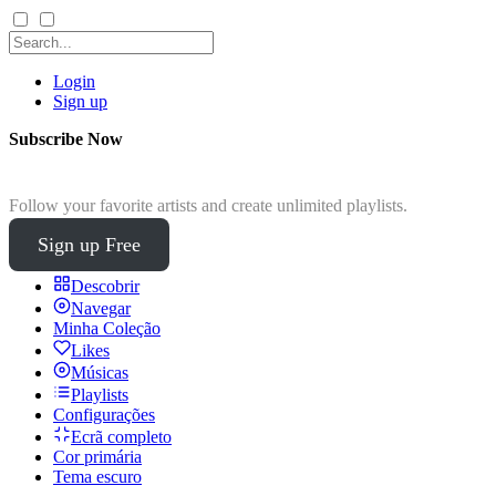
Login
Sign up
Subscribe Now
Follow your favorite artists and create unlimited playlists.
Sign up Free
Descobrir
Navegar
Minha Coleção
Likes
Músicas
Playlists
Configurações
Ecrã completo
Cor primária
Tema escuro