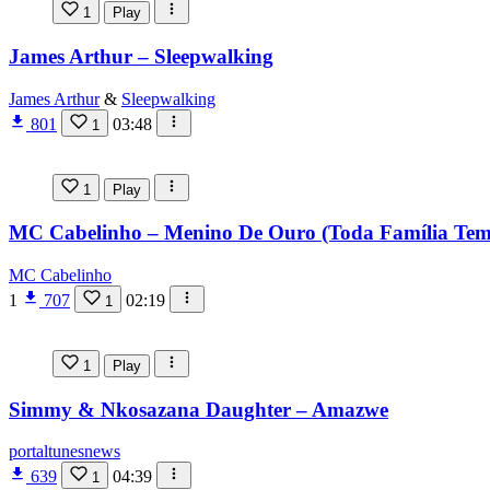
1
Play
James Arthur – Sleepwalking
James Arthur
&
Sleepwalking
801
03:48
1
1
Play
MC Cabelinho – Menino De Ouro (Toda Família Tem)
MC Cabelinho
1
707
02:19
1
1
Play
Simmy & Nkosazana Daughter – Amazwe
portaltunesnews
639
04:39
1