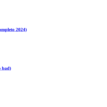
ompleto 2024)
o bad)