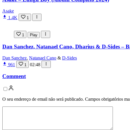
Asake
1.4K
1
1
Play
Dan Sanchez, Natanael Cano, Dharius & D-Sides – B
Dan Sanchez
,
Natanael Cano
&
D-Sides
961
02:48
1
Comment
O seu endereço de email não será publicado.
Campos obrigatórios m