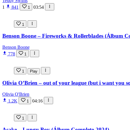
Teddy Swims
1
841
03:54
1
1
Benson Boone – Fireworks & Rollerblades (Álbum C
Benson Boone
778
1
1
Play
Olivia O’Brien – out of your league (but i want you s
Olivia O'Brien
1.2K
04:16
1
1
Asake – Lungu Boy (Álbum Completo 2024)