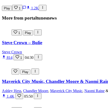
1.2K
Play
1
More from portaltunesnews
1
Play
Steve Crown – Bulie
Steve Crown
814
04:30
1
Play
Maverick City Music, Chandler Moore & Naomi Raine
Ashley Hess
,
Chandler Moore
,
Maverick City Music
,
Naomi Raine
1.4K
05:50