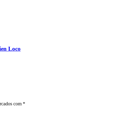
ien Loco
arcados com
*