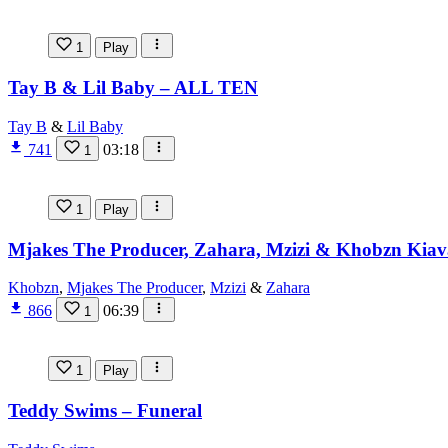
1
Play
Tay B & Lil Baby – ALL TEN
Tay B
&
Lil Baby
741
03:18
1
1
Play
Mjakes The Producer, Zahara, Mzizi & Khobzn Kiav
Khobzn
,
Mjakes The Producer
,
Mzizi
&
Zahara
866
06:39
1
1
Play
Teddy Swims – Funeral