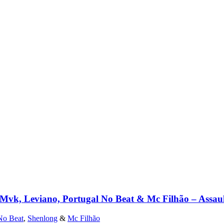
 Mvk, Leviano, Portugal No Beat & Mc Filhão – Assaul
No Beat
,
Shenlong
&
Mc Filhão