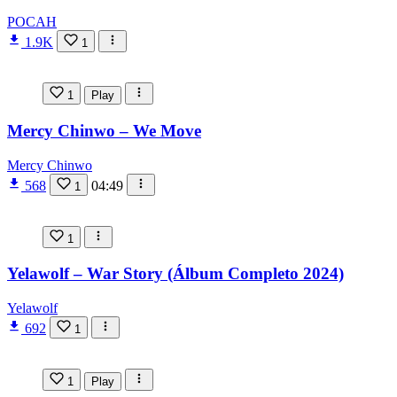
POCAH
1.9K
1
1
Play
Mercy Chinwo – We Move
Mercy Chinwo
568
04:49
1
1
Yelawolf – War Story (Álbum Completo 2024)
Yelawolf
692
1
1
Play