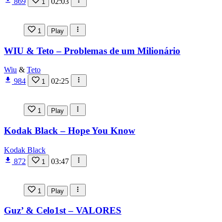
869
02:03
1
1
Play
WIU & Teto – Problemas de um Milionário
Wiu
&
Teto
984
02:25
1
1
Play
Kodak Black – Hope You Know
Kodak Black
872
03:47
1
1
Play
Guz’ & Celo1st – VALORES