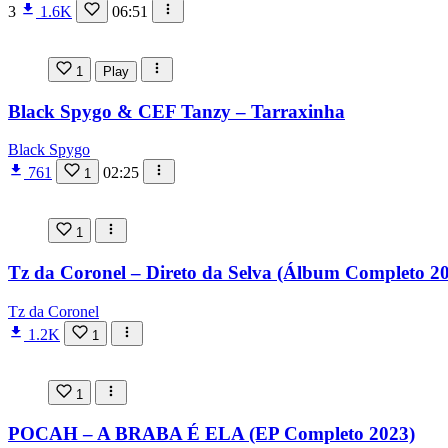
3
1.6K
06:51
1
Play
Black Spygo & CEF Tanzy – Tarraxinha
Black Spygo
761
02:25
1
1
Tz da Coronel – Direto da Selva (Álbum Completo 2
Tz da Coronel
1.2K
1
1
POCAH – A BRABA É ELA (EP Completo 2023)