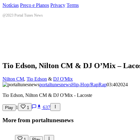
Notícias
Preço e Planos
Privacy
Terms
@2023 Portal Tunes News
Tio Edson, Nilton CM & DJ O’Mix – Laco
Nilton CM
,
Tio Edson
&
DJ O'Mix
portaltunesnews
Hip-Hop/Rap
Rap
03:40
2024
Tio Edson, Nilton CM & DJ O'Mix - Lacoste
1
637
Play
1
More from portaltunesnews
1
Play