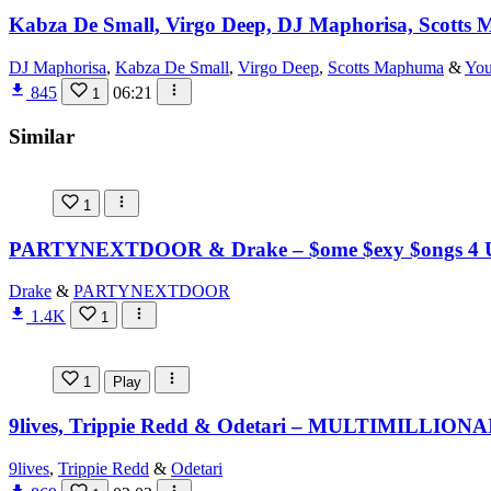
Kabza De Small, Virgo Deep, DJ Maphorisa, Scotts
DJ Maphorisa
,
Kabza De Small
,
Virgo Deep
,
Scotts Maphuma
&
You
845
06:21
1
Similar
1
PARTYNEXTDOOR & Drake – $ome $exy $ongs 4 U
Drake
&
PARTYNEXTDOOR
1.4K
1
1
Play
9lives, Trippie Redd & Odetari – MULTIMILLION
9lives
,
Trippie Redd
&
Odetari