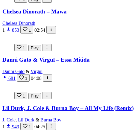
Chelsea Dinorath – Mawa
Chelsea Dinorath
1
853
02:54
1
1
Play
Danni Gato & Virgul – Essa Miúda
Danni Gato
&
Virgul
681
04:08
1
1
Play
Lil Durk, J. Cole & Burna Boy – All My Life (Remix)
J. Cole
,
Lil Durk
&
Burna Boy
1
949
04:25
1