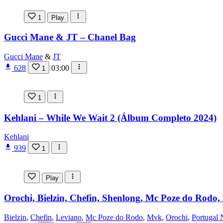
1
Play
Gucci Mane & JT – Chanel Bag
Gucci Mane
&
JT
628
03:00
1
1
Kehlani – While We Wait 2 (Álbum Completo 2024)
Kehlani
939
1
Play
Orochi, Bielzin, Chefin, Shenlong, Mc Poze do Rodo,
Bielzin
,
Chefin
,
Leviano
,
Mc Poze do Rodo
,
Mvk
,
Orochi
,
Portugal 