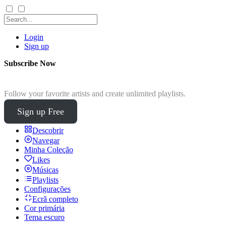
Login
Sign up
Subscribe Now
Follow your favorite artists and create unlimited playlists.
Sign up Free
Descobrir
Navegar
Minha Coleção
Likes
Músicas
Playlists
Configurações
Ecrã completo
Cor primária
Tema escuro