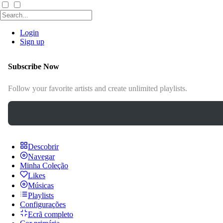
Login
Sign up
Subscribe Now
Follow your favorite artists and create unlimited playlists.
Descobrir
Navegar
Minha Coleção
Likes
Músicas
Playlists
Configurações
Ecrã completo